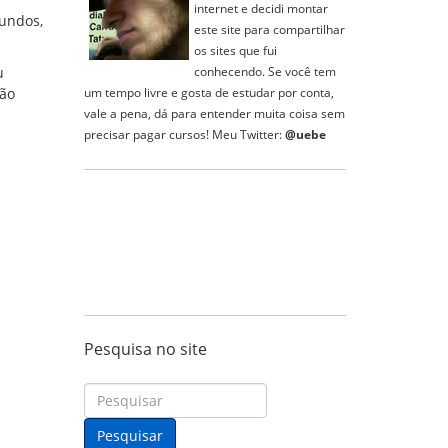
internet e decidi montar
fundos,
este site para compartilhar
os sites que fui
conhecendo. Se você tem
u
um tempo livre e gosta de estudar por conta,
são
vale a pena, dá para entender muita coisa sem
precisar pagar cursos!
Meu Twitter:
@uebe
Pesquisa no site
P
e
s
Pesquisar