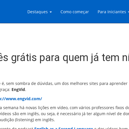
Destaques
Como começar
Para Iniciantes
ês grátis para quem já tem n
e é, sem sombra de dúvidas, um dos melhores sites para aprender 
graça:
EngVid
.
p://www.engvid.com/
a semana há novas lições em vídeo, com vários professores fixos do
vídeos são em inglês, ou seja, é necessário já ter algum nível de d
audição (listening) em inglês.
erente do podcast
English as a Second Language
e dos vídeos bem