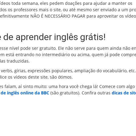
 vídeos toda semana, eles pedem doações para ajudar a manter os
dos os professores mais o site, ou até mesmo ser enviado a um pr
: definitivamente NÃO É NECESSÁRIO PAGAR para aproveitar os vídeo
de aprender inglês grátis!
sse nível pode ser gratuito. Ele não serve para quem ainda não e
em está entrando no intermediário ou acima, quem já pode compr
as traduzidas.
erbs, gírias, expressões populares, ampliação do vocabulário, etc.
ce os vídeos deste site, são ótimos.
s falam, aí sinto muito: uma hora você chega lá! Comece com algo
 de inglês online da BBC
(são gratuitos). Confira outras
dicas de si