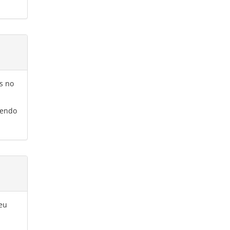
s no
dendo
eu