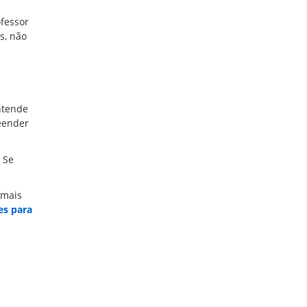
ofessor
s, não
ntende
eender
 Se
 mais
tes para