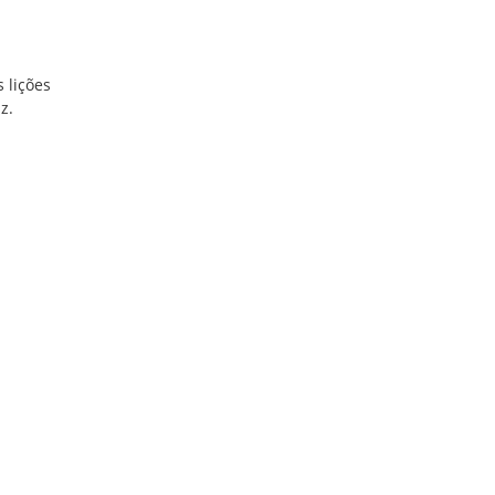
 lições
z.