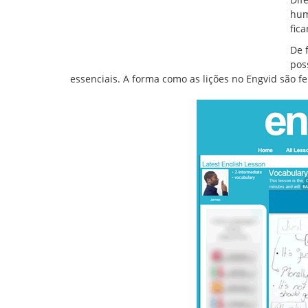
hum
fic
De 
pos
essenciais. A forma como as lições no Engvid são f