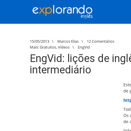
15/05/2013
\
Marcos Elias
\
12 Comentários
Mais:
Gratuitos
,
Vídeos
\
EngVid
EngVid: lições de ingl
intermediário
Est
de 
htt
Tod
Os 
de 
Dif