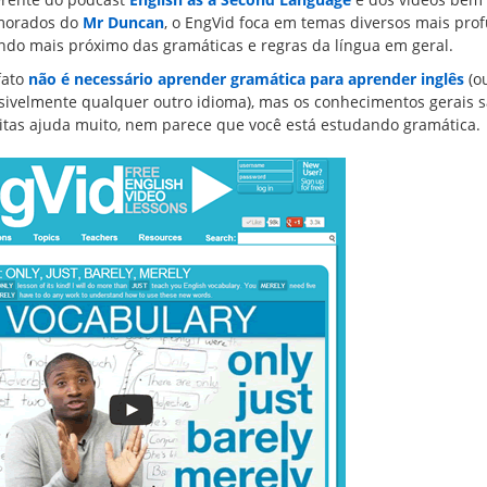
orados do
Mr Duncan
, o EngVid foca em temas diversos mais pro
ando mais próximo das gramáticas e regras da língua em geral.
fato
não é necessário aprender gramática para aprender inglês
(o
sivelmente qualquer outro idioma), mas os conhecimentos gerais 
eitas ajuda muito, nem parece que você está estudando gramática.