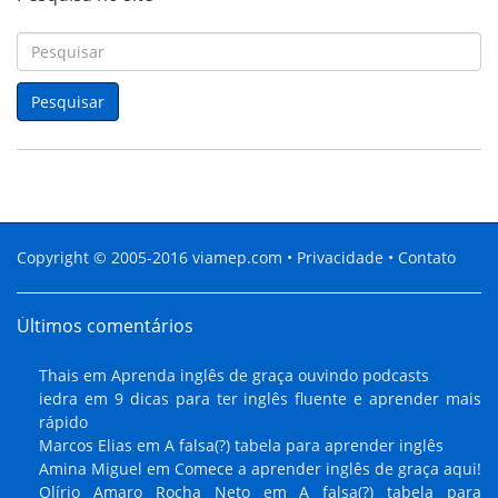
P
e
s
Pesquisar
q
u
i
s
a
r
p
Copyright © 2005-2016
viamep.com
•
Privacidade
•
Contato
o
r
:
Últimos comentários
Thais
em
Aprenda inglês de graça ouvindo podcasts
iedra
em
9 dicas para ter inglês fluente e aprender mais
rápido
Marcos Elias
em
A falsa(?) tabela para aprender inglês
Amina Miguel
em
Comece a aprender inglês de graça aqui!
Olírio Amaro Rocha Neto
em
A falsa(?) tabela para