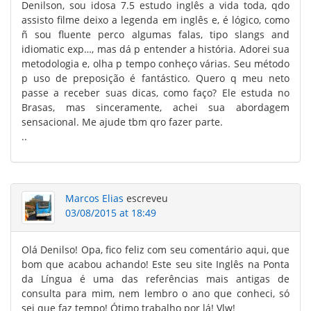
Denilson, sou idosa 7.5 estudo inglês a vida toda, qdo
assisto filme deixo a legenda em inglês e, é lógico, como
ñ sou fluente perco algumas falas, tipo slangs and
idiomatic exp…, mas dá p entender a história. Adorei sua
metodologia e, olha p tempo conheço várias. Seu método
p uso de preposição é fantástico. Quero q meu neto
passe a receber suas dicas, como faço? Ele estuda no
Brasas, mas sinceramente, achei sua abordagem
sensacional. Me ajude tbm qro fazer parte.
..
Marcos Elias
escreveu
03/08/2015 at 18:49
Olá Denilso! Opa, fico feliz com seu comentário aqui, que
bom que acabou achando! Este seu site Inglês na Ponta
da Língua é uma das referências mais antigas de
consulta para mim, nem lembro o ano que conheci, só
sei que faz tempo! Ótimo trabalho por lá! Vlw!