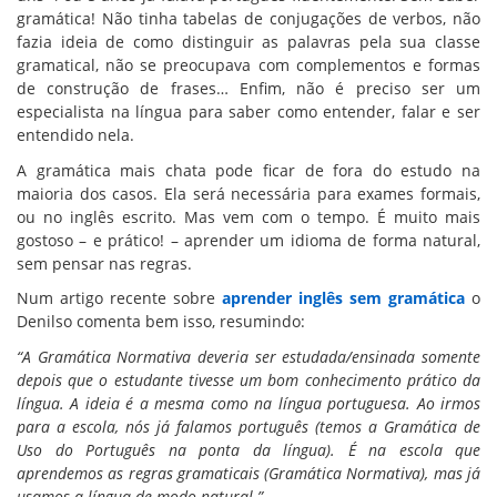
gramática! Não tinha tabelas de conjugações de verbos, não
fazia ideia de como distinguir as palavras pela sua classe
gramatical, não se preocupava com complementos e formas
de construção de frases… Enfim, não é preciso ser um
especialista na língua para saber como entender, falar e ser
entendido nela.
A gramática mais chata pode ficar de fora do estudo na
maioria dos casos. Ela será necessária para exames formais,
ou no inglês escrito. Mas vem com o tempo. É muito mais
gostoso – e prático! – aprender um idioma de forma natural,
sem pensar nas regras.
Num artigo recente sobre
aprender inglês sem gramática
o
Denilso comenta bem isso, resumindo:
“A Gramática Normativa deveria ser estudada/ensinada somente
depois que o estudante tivesse um bom conhecimento prático da
língua. A ideia é a mesma como na língua portuguesa. Ao irmos
para a escola, nós já falamos português (temos a Gramática de
Uso do Português na ponta da língua). É na escola que
aprendemos as regras gramaticais (Gramática Normativa), mas já
usamos a língua de modo natural.”